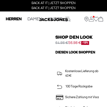
BACK AT IT | JETZT SHOPPEN
BACK AT IT | JETZT SHOPPEN
HERREN
DAMEN
KINDER
SHOP DEN LOOK
64.98 €
56.98 €
-12%
DIESEN LOOK SHOPPEN
Kostenlose Lieferung ab
40 €
100 Tage Rückgabe
Sichere Zahlung mit Visa