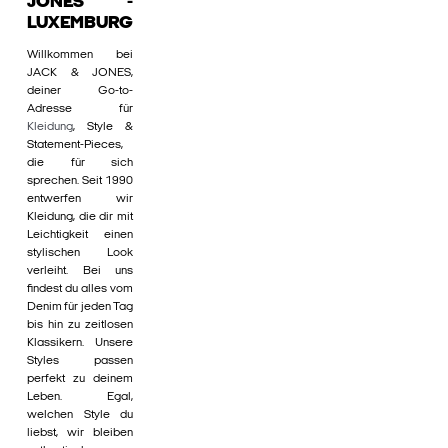
JONES -
LUXEMBURG
Willkommen bei
JACK & JONES,
deiner Go-to-
Adresse für
Kleidung
, Style &
Statement-Pieces,
die für sich
sprechen. Seit 1990
entwerfen wir
Kleidung, die dir mit
Leichtigkeit einen
stylischen Look
verleiht. Bei uns
findest du alles vom
Denim für jeden Tag
bis hin zu zeitlosen
Klassikern. Unsere
Styles passen
perfekt zu deinem
Leben. Egal,
welchen Style du
liebst, wir bleiben