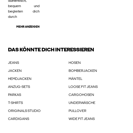
authentisch,
bequem und
begleiten dich
durch
MEHR ANZEIGEN
DAS KÖNNTE DICH INTERESSIEREN
JEANS
HOSEN
JACKEN
BOMBERJACKEN
HEMDJACKEN
MÄNTEL
ANZUG-SETS
LOOSE FIT JEANS
PARKAS
CARGOHOSEN
T-SHIRTS
UNDERWÄSCHE
ORIGINALS STUDIO
PULLOVER
CARDIGANS
WIDE FIT JEANS