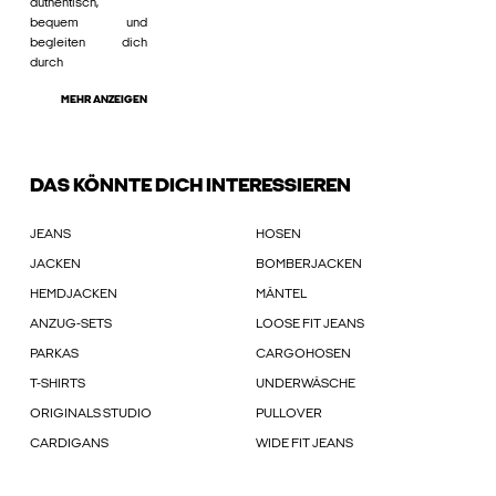
authentisch,
bequem und
begleiten dich
durch
MEHR ANZEIGEN
DAS KÖNNTE DICH INTERESSIEREN
JEANS
HOSEN
JACKEN
BOMBERJACKEN
HEMDJACKEN
MÄNTEL
ANZUG-SETS
LOOSE FIT JEANS
PARKAS
CARGOHOSEN
T-SHIRTS
UNDERWÄSCHE
ORIGINALS STUDIO
PULLOVER
CARDIGANS
WIDE FIT JEANS