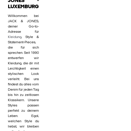
JONES -
LUXEMBURG
Willkommen bei
JACK & JONES,
deiner Go-to-
Adresse für
Kleidung
, Style &
Statement-Pieces,
die für sich
sprechen. Seit 1990
entwerfen wir
Kleidung, die dir mit
Leichtigkeit einen
stylischen Look
verleiht. Bei uns
findest du alles vom
Denim für jeden Tag
bis hin zu zeitlosen
Klassikern. Unsere
Styles passen
perfekt zu deinem
Leben. Egal,
welchen Style du
liebst, wir bleiben