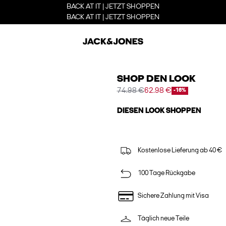
BACK AT IT | JETZT SHOPPEN
BACK AT IT | JETZT SHOPPEN
SHOP DEN LOOK
74.98 €
62.98 €
-16%
DIESEN LOOK SHOPPEN
Kostenlose Lieferung ab 40 €
100 Tage Rückgabe
Sichere Zahlung mit Visa
Täglich neue Teile