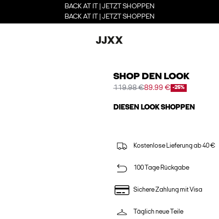
BACK AT IT | JETZT SHOPPEN
BACK AT IT | JETZT SHOPPEN
SHOP DEN LOOK
119.98 €
89.99 €
-25%
DIESEN LOOK SHOPPEN
Kostenlose Lieferung ab 40 €
100 Tage Rückgabe
Sichere Zahlung mit Visa
Täglich neue Teile