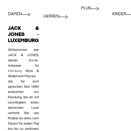
PLUS
DAMEN
KINDER
HERREN
JACK &
JONES -
LUXEMBURG
Willkommen bei
JACK & JONES,
deiner Go-to-
Adresse für
Kleidung
, Style &
Statement-Pieces,
die für sich
sprechen. Seit 1990
entwerfen wir
Kleidung, die dir mit
Leichtigkeit einen
stylischen Look
verleiht. Bei uns
findest du alles vom
Denim für jeden Tag
bis hin zu zeitlosen