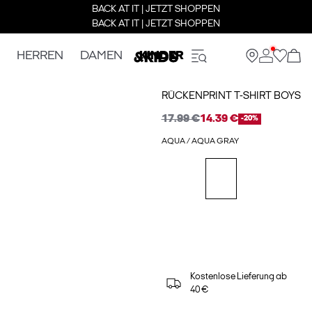
BACK AT IT | JETZT SHOPPEN
BACK AT IT | JETZT SHOPPEN
HERREN
DAMEN
KINDER
RÜCKENPRINT T-SHIRT BOYS
17.99 €
14.39 €
-20%
AQUA / AQUA GRAY
Kostenlose Lieferung ab
40 €