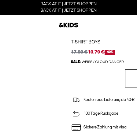
BACK AT IT | JETZT SHOPPEN
BACK AT IT | JETZT SHOPPEN
T-SHIRT BOYS
17.99 €
10.79 €
-40%
SALE:
WEISS / CLOUD DANCER
Kostenlose Lieferung ab 40 €
100 Tage Rückgabe
Sichere Zahlung mit Visa