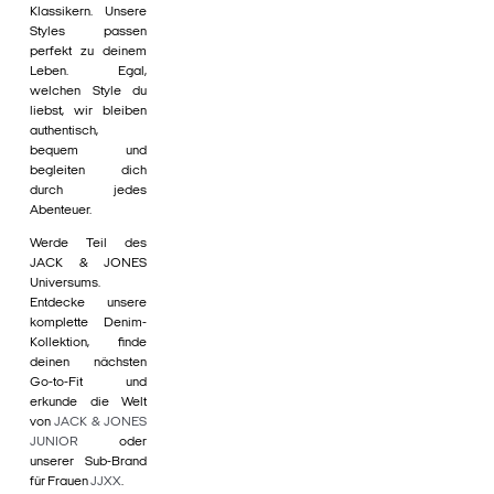
Klassikern. Unsere
Styles passen
perfekt zu deinem
Leben. Egal,
welchen Style du
liebst, wir bleiben
authentisch,
bequem und
begleiten dich
durch jedes
Abenteuer.
Werde Teil des
JACK & JONES
Universums.
Entdecke unsere
komplette Denim-
Kollektion, finde
deinen nächsten
Go-to-Fit und
erkunde die Welt
von
JACK & JONES
JUNIOR
oder
unserer Sub-Brand
für Frauen
JJXX
.