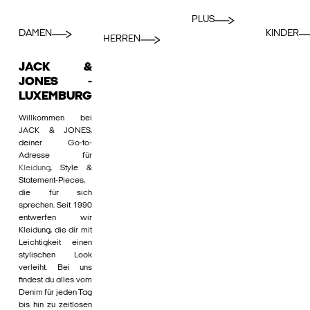
PLUS
DAMEN
KINDER
HERREN
JACK &
JONES -
LUXEMBURG
Willkommen bei
JACK & JONES,
deiner Go-to-
Adresse für
Kleidung
, Style &
Statement-Pieces,
die für sich
sprechen. Seit 1990
entwerfen wir
Kleidung, die dir mit
Leichtigkeit einen
stylischen Look
verleiht. Bei uns
findest du alles vom
Denim für jeden Tag
bis hin zu zeitlosen