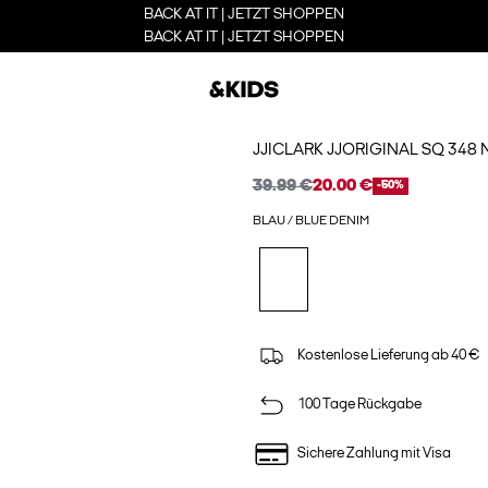
BACK AT IT | JETZT SHOPPEN
BACK AT IT | JETZT SHOPPEN
JJICLARK JJORIGINAL SQ 348
39.99 €
20.00 €
-50%
BLAU / BLUE DENIM
Kostenlose Lieferung ab 40 €
100 Tage Rückgabe
Sichere Zahlung mit Visa