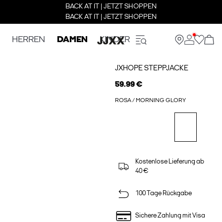
BACK AT IT | JETZT SHOPPEN
BACK AT IT | JETZT SHOPPEN
HERREN
DAMEN
KINDER
JXHOPE STEPPJACKE
59.99 €
ROSA / MORNING GLORY
Kostenlose Lieferung ab
40 €
100 Tage Rückgabe
Sichere Zahlung mit Visa