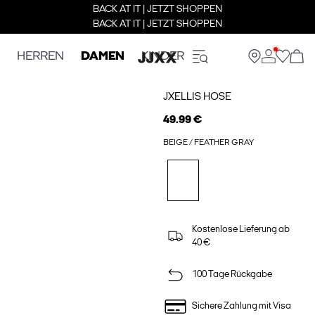
BACK AT IT | JETZT SHOPPEN
BACK AT IT | JETZT SHOPPEN
HERREN
DAMEN
KINDER
JXELLIS HOSE
49.99 €
BEIGE / FEATHER GRAY
Kostenlose Lieferung ab
40 €
100 Tage Rückgabe
Sichere Zahlung mit Visa