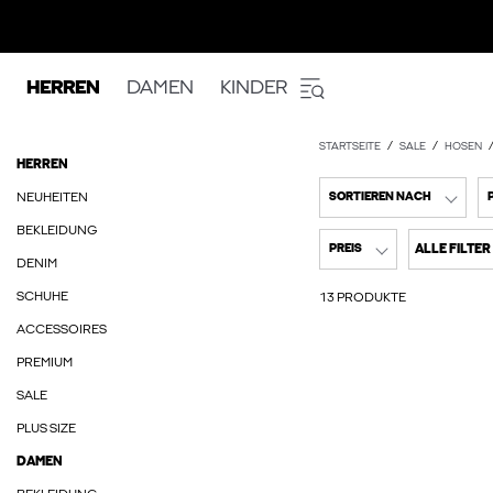
HERREN
DAMEN
KINDER
STARTSEITE
SALE
HOSEN
HERREN
NEUHEITEN
SORTIEREN NACH
BEKLEIDUNG
ALLE FILTER
PREIS
DENIM
SCHUHE
13 PRODUKTE
ACCESSOIRES
PREMIUM
SALE
PLUS SIZE
DAMEN