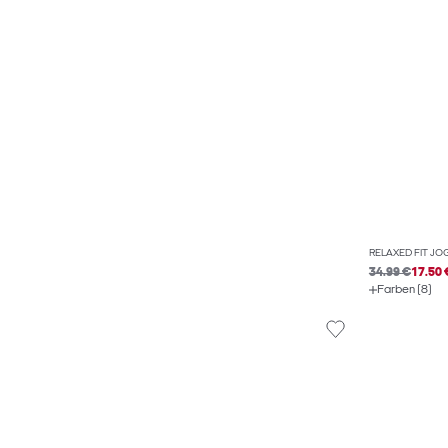
RELAXED FIT J
34.99 €
17.50 
Farben (8)