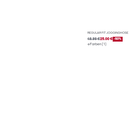
REGULAR FIT JOGGINGHOSE
49.99 €
25.00 €
-50%
Farben (1)