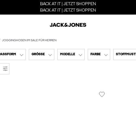
BACK AT IT | JETZT SHOPPEN
BACK AT IT | JETZT SHOPPEN
JOGGINGHOSEN IM SALE FÜR HERREN
PASSFORM
GRÖSSE
MODELLE
FARBE
STOFFMUST