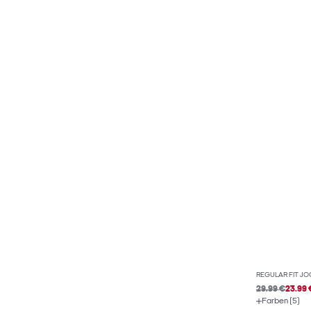
REGULAR FIT J
29.99 €
23.99 
Farben (5)