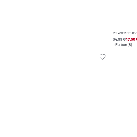
RELAXED FIT J
34.99 €
17.50 
Farben (8)