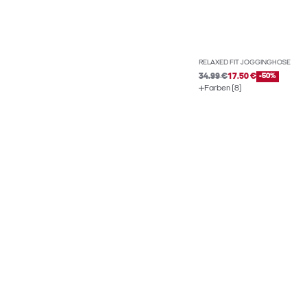
RELAXED FIT JOGGINGHOSE
34.99 €
17.50 €
-50%
Farben (8)