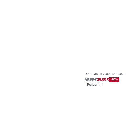
REGULAR FIT JOGGINGHOSE
49.99 €
25.00 €
-50%
Farben (1)