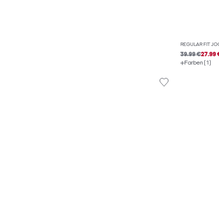
REGULAR FIT J
39.99 €
27.99 
Farben (1)