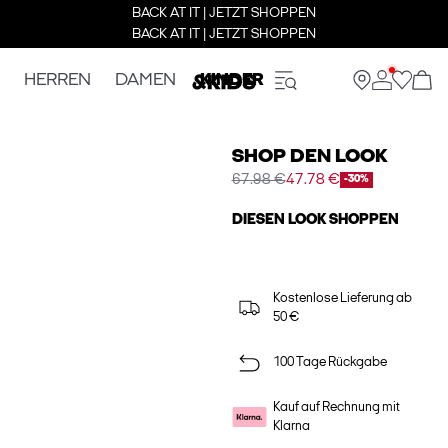
BACK AT IT | JETZT SHOPPEN
BACK AT IT | JETZT SHOPPEN
HERREN
DAMEN
KINDER
SHOP DEN LOOK
67.98 €
47.78 €
-30%
DIESEN LOOK SHOPPEN
Kostenlose Lieferung ab
50 €
100 Tage Rückgabe
Kauf auf Rechnung mit
Klarna