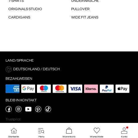
T-SHIRTS
UNDERWÄSCHE
ORIGINALS STUDIO
PULLOVER
CARDIGANS
WIDE FIT JEANS
LAND/SPRACHE
DEUTSCHLAND / DEUTSCH
BEZAHLWEISEN
BLEIB IN KONTAKT
Trustpilot
Startseite
Menu
Warenkorb
Wunschliste
Konto
Cookie-Einstellungen