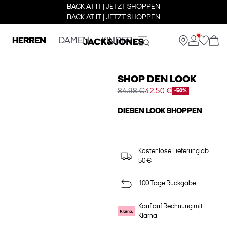
BACK AT IT | JETZT SHOPPEN
BACK AT IT | JETZT SHOPPEN
HERREN
DAMEN
KINDER
SHOP DEN LOOK
84.98 €
42.50 €
-50%
DIESEN LOOK SHOPPEN
Kostenlose Lieferung ab
50 €
100 Tage Rückgabe
Kauf auf Rechnung mit
Klarna