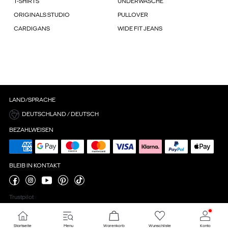
T-SHIRTS
UNDERWÄSCHE
ORIGINALS STUDIO
PULLOVER
CARDIGANS
WIDE FIT JEANS
LAND/SPRACHE
DEUTSCHLAND / DEUTSCH
BEZAHLWEISEN
BLEIB IN KONTAKT
Trustpilot
Startseite
Menu
Warenkorb
Wunschliste
Konto
Cookie-Einstellungen