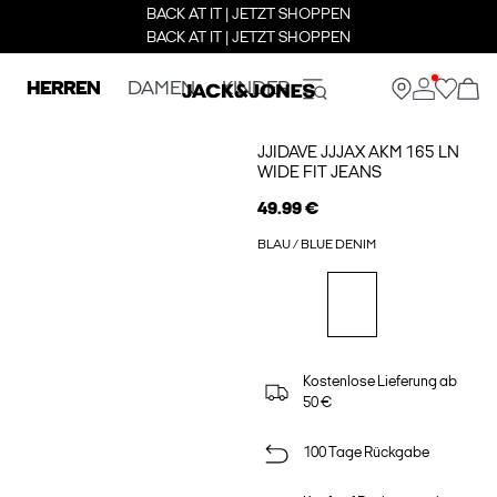
BACK AT IT | JETZT SHOPPEN
BACK AT IT | JETZT SHOPPEN
HERREN
DAMEN
KINDER
JJIDAVE JJJAX AKM 165 LN
WIDE FIT JEANS
49.99 €
BLAU / BLUE DENIM
Kostenlose Lieferung ab
50 €
100 Tage Rückgabe