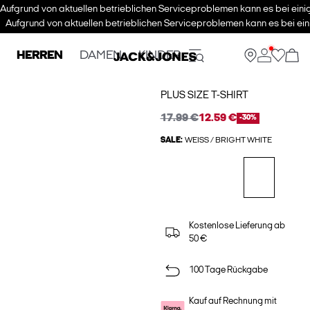
Aufgrund von aktuellen betrieblichen Serviceproblemen kann es bei eini
Aufgrund von aktuellen betrieblichen Serviceproblemen kann es bei ein
HERREN
DAMEN
KINDER
PLUS SIZE T-SHIRT
17.99 €
12.59 €
-30%
SALE:
WEISS / BRIGHT WHITE
Kostenlose Lieferung ab
50 €
100 Tage Rückgabe
Kauf auf Rechnung mit