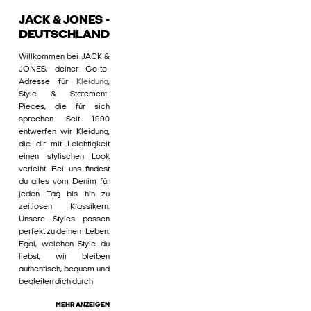
JACK & JONES -
DEUTSCHLAND
Willkommen bei JACK &
JONES, deiner Go-to-
Adresse für
Kleidung
,
Style & Statement-
Pieces, die für sich
sprechen. Seit 1990
entwerfen wir Kleidung,
die dir mit Leichtigkeit
einen stylischen Look
verleiht. Bei uns findest
du alles vom Denim für
jeden Tag bis hin zu
zeitlosen Klassikern.
Unsere Styles passen
perfekt zu deinem Leben.
Egal, welchen Style du
liebst, wir bleiben
authentisch, bequem und
begleiten dich durch
MEHR ANZEIGEN