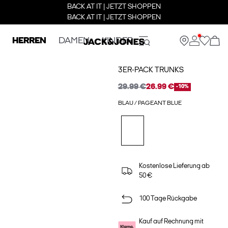
BACK AT IT | JETZT SHOPPEN
BACK AT IT | JETZT SHOPPEN
HERREN
DAMEN
KINDER
3ER-PACK TRUNKS
29.99 €
26.99 €
-10%
BLAU / PAGEANT BLUE
Kostenlose Lieferung ab
50 €
100 Tage Rückgabe
Kauf auf Rechnung mit