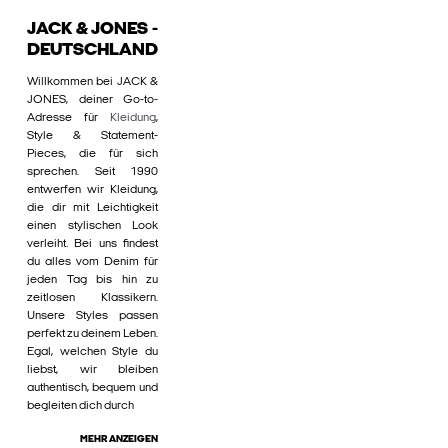
JACK & JONES -
DEUTSCHLAND
Willkommen bei JACK &
JONES, deiner Go-to-
Adresse für
Kleidung
,
Style & Statement-
Pieces, die für sich
sprechen. Seit 1990
entwerfen wir Kleidung,
die dir mit Leichtigkeit
einen stylischen Look
verleiht. Bei uns findest
du alles vom Denim für
jeden Tag bis hin zu
zeitlosen Klassikern.
Unsere Styles passen
perfekt zu deinem Leben.
Egal, welchen Style du
liebst, wir bleiben
authentisch, bequem und
begleiten dich durch
MEHR ANZEIGEN