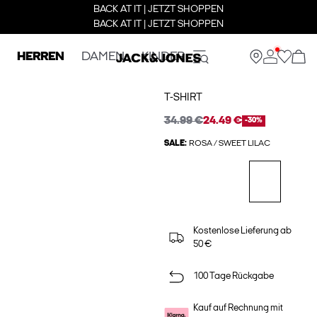
BACK AT IT | JETZT SHOPPEN
BACK AT IT | JETZT SHOPPEN
HERREN
DAMEN
KINDER
T-SHIRT
34.99 €
24.49 €
-30%
SALE:
ROSA / SWEET LILAC
Kostenlose Lieferung ab
50 €
100 Tage Rückgabe
Kauf auf Rechnung mit