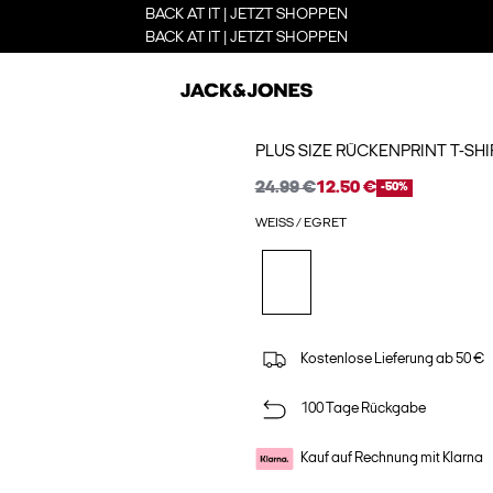
BACK AT IT | JETZT SHOPPEN
BACK AT IT | JETZT SHOPPEN
PLUS SIZE RÜCKENPRINT T-SHI
24.99 €
12.50 €
-50%
WEISS / EGRET
Kostenlose Lieferung ab 50 €
100 Tage Rückgabe
Kauf auf Rechnung mit Klarna