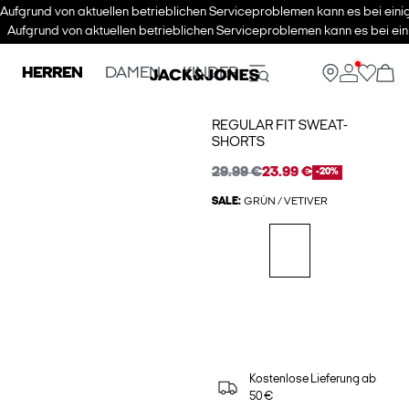
Aufgrund von aktuellen betrieblichen Serviceproblemen kann es bei eini
Aufgrund von aktuellen betrieblichen Serviceproblemen kann es bei ein
HERREN
DAMEN
KINDER
REGULAR FIT SWEAT-
SHORTS
29.99 €
23.99 €
-20%
SALE:
GRÜN / VETIVER
Kostenlose Lieferung ab
50 €