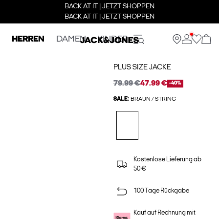
BACK AT IT | JETZT SHOPPEN
BACK AT IT | JETZT SHOPPEN
HERREN
DAMEN
KINDER
PLUS SIZE JACKE
79.99 €
47.99 €
-40%
SALE:
BRAUN / STRING
Kostenlose Lieferung ab
50 €
100 Tage Rückgabe
Kauf auf Rechnung mit