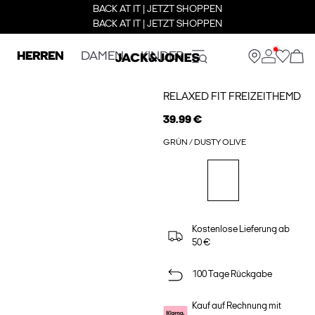
BACK AT IT | JETZT SHOPPEN
BACK AT IT | JETZT SHOPPEN
HERREN
DAMEN
KINDER
RELAXED FIT FREIZEITHEMD
39.99 €
GRÜN / DUSTY OLIVE
Kostenlose Lieferung ab
50 €
100 Tage Rückgabe
Kauf auf Rechnung mit