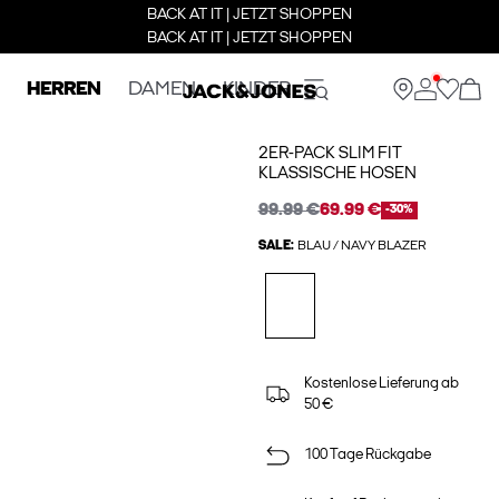
BACK AT IT | JETZT SHOPPEN
BACK AT IT | JETZT SHOPPEN
HERREN
DAMEN
KINDER
2ER-PACK SLIM FIT
KLASSISCHE HOSEN
99.99 €
69.99 €
-30%
SALE:
BLAU / NAVY BLAZER
Kostenlose Lieferung ab
50 €
100 Tage Rückgabe