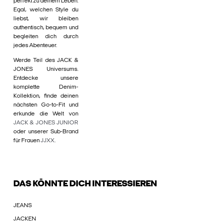
perfekt zu deinem Leben.
Egal, welchen Style du
liebst, wir bleiben
authentisch, bequem und
begleiten dich durch
jedes Abenteuer.
Werde Teil des JACK &
JONES Universums.
Entdecke unsere
komplette Denim-
Kollektion, finde deinen
nächsten Go-to-Fit und
erkunde die Welt von
JACK & JONES JUNIOR
oder unserer Sub-Brand
für Frauen
JJXX
.
DAS KÖNNTE DICH INTERESSIEREN
JEANS
JACKEN