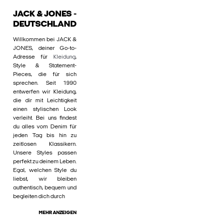
JACK & JONES -
DEUTSCHLAND
Willkommen bei JACK &
JONES, deiner Go-to-
Adresse für
Kleidung
,
Style & Statement-
Pieces, die für sich
sprechen. Seit 1990
entwerfen wir Kleidung,
die dir mit Leichtigkeit
einen stylischen Look
verleiht. Bei uns findest
du alles vom Denim für
jeden Tag bis hin zu
zeitlosen Klassikern.
Unsere Styles passen
perfekt zu deinem Leben.
Egal, welchen Style du
liebst, wir bleiben
authentisch, bequem und
begleiten dich durch
MEHR ANZEIGEN