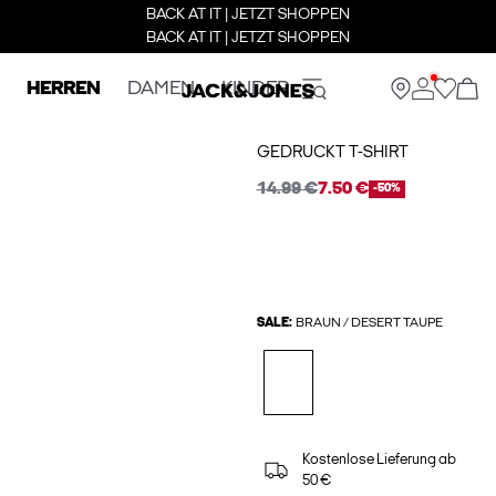
BACK AT IT | JETZT SHOPPEN
BACK AT IT | JETZT SHOPPEN
HERREN
DAMEN
KINDER
GEDRUCKT T-SHIRT
14.99 €
7.50 €
-50%
SALE:
BRAUN / DESERT TAUPE
Kostenlose Lieferung ab
50 €