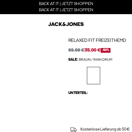
BACK AT IT | JETZT SHOPPEN
BACK AT IT | JETZT SHOPPEN
RELAXED FIT FREIZEITHEMD
69.99 €
35.00 €
-50%
SALE:
BRAUN / RAIN DRUM
UNTERTEIL:
Kostenlose Lieferung ab 50 €