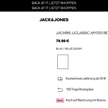
BACK AT IT | JETZT SHOPPEN
BACK AT IT | JETZT SHOPPEN
JJICHRIS JJCLASSIC AM 550 R
79.99 €
BLAU / BLUE DENIM
Kostenlose Lieferung ab 50 €
100 Tage Rückgabe
Kauf auf Rechnung mit Klarna