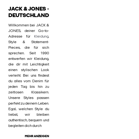
JACK & JONES -
DEUTSCHLAND
Willkommen bei JACK &
JONES, deiner Go-to-
Adresse für
Kleidung
,
Style & Statement-
Pieces, die für sich
sprechen. Seit 1990
entwerfen wir Kleidung,
die dir mit Leichtigkeit
einen stylischen Look
verleiht. Bei uns findest
du alles vom Denim für
jeden Tag bis hin zu
zeitlosen Klassikern.
Unsere Styles passen
perfekt zu deinem Leben.
Egal, welchen Style du
liebst, wir bleiben
authentisch, bequem und
begleiten dich durch
MEHR ANZEIGEN