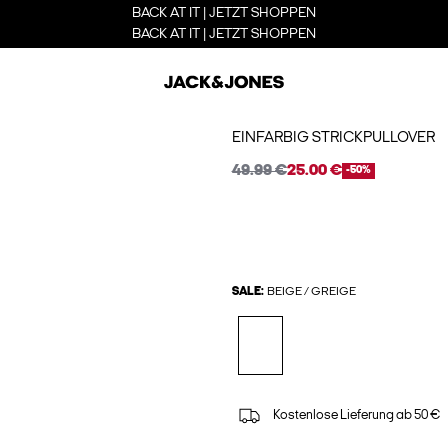
BACK AT IT | JETZT SHOPPEN
BACK AT IT | JETZT SHOPPEN
EINFARBIG STRICKPULLOVER
49.99 €
25.00 €
-50%
SALE:
BEIGE / GREIGE
Kostenlose Lieferung ab 50 €