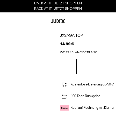
BACK AT IT | JETZT SHOPPEN
BACK AT IT | JETZT SHOPPEN
JXSAGA TOP
14.99 €
WEISS / BLANC DE BLANC
Kostenlose Lieferung ab 50 €
100 Tage Rückgabe
Kauf auf Rechnung mit Klarna