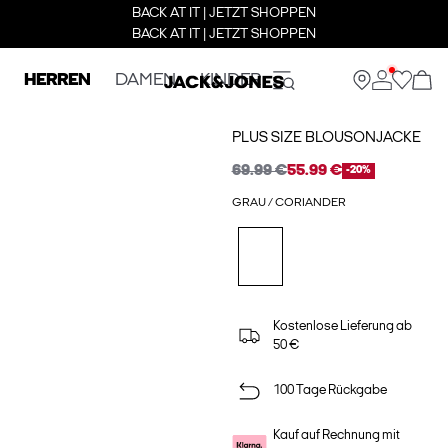
BACK AT IT | JETZT SHOPPEN
BACK AT IT | JETZT SHOPPEN
HERREN
DAMEN
KINDER
PLUS SIZE BLOUSONJACKE
69.99 €
55.99 €
-20%
GRAU / CORIANDER
Kostenlose Lieferung ab
50 €
100 Tage Rückgabe
Kauf auf Rechnung mit