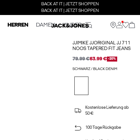
BACK AT IT | JETZT SHOPPEN
BACK AT IT | JETZT SHOPPEN
HERREN
DAMEN
KINDER
JJIMIKE JJORIGINAL JJ 711
NOOS TAPERED FIT JEANS
79.99 €
63.99 €
-20%
SCHWARZ / BLACK DENIM
Kostenlose Lieferung ab
50 €
100 Tage Rückgabe