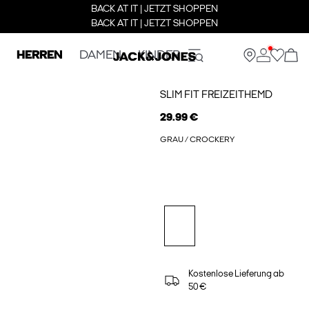
BACK AT IT | JETZT SHOPPEN
BACK AT IT | JETZT SHOPPEN
HERREN
DAMEN
KINDER
SLIM FIT FREIZEITHEMD
29.99 €
GRAU / CROCKERY
Kostenlose Lieferung ab
50 €