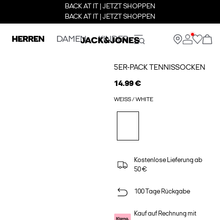
BACK AT IT | JETZT SHOPPEN
BACK AT IT | JETZT SHOPPEN
HERREN
DAMEN
KINDER
5ER-PACK TENNISSOCKEN
14.99 €
WEISS / WHITE
Kostenlose Lieferung ab
50 €
100 Tage Rückgabe
Kauf auf Rechnung mit