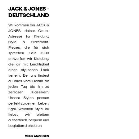
JACK & JONES -
DEUTSCHLAND
Willkommen bei JACK &
JONES, deiner Go-to-
Adresse für
Kleidung
,
Style & Statement-
Pieces, die für sich
sprechen. Seit 1990
entwerfen wir Kleidung,
die dir mit Leichtigkeit
einen stylischen Look
verleiht. Bei uns findest
du alles vom Denim für
jeden Tag bis hin zu
zeitlosen Klassikern.
Unsere Styles passen
perfekt zu deinem Leben.
Egal, welchen Style du
liebst, wir bleiben
authentisch, bequem und
begleiten dich durch
MEHR ANZEIGEN