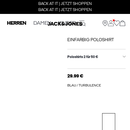
BACK AT IT | JETZT SHOPPEN
BACK AT IT | JETZT SHOPPEN
HERREN
DAMEN
KINDER
EINFARBIG POLOSHIRT
Poloshirts 2 für 50 €
29.99 €
BLAU / TURBULENCE