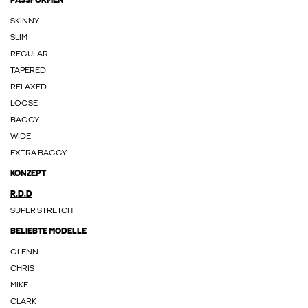
PASSFORMEN
SKINNY
SLIM
REGULAR
TAPERED
RELAXED
LOOSE
BAGGY
WIDE
EXTRA BAGGY
KONZEPT
R.D.D
SUPER STRETCH
BELIEBTE MODELLE
GLENN
CHRIS
MIKE
CLARK