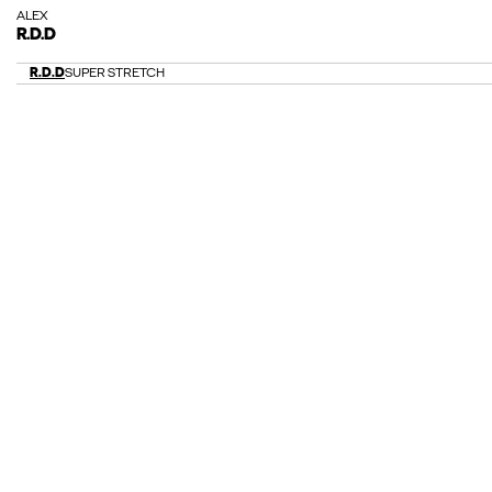
ALEX
R.D.D
R.D.D
SUPER STRETCH