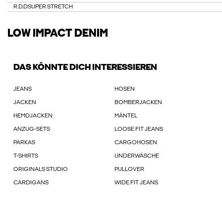
R.D.D
SUPER STRETCH
LOW IMPACT DENIM
DAS KÖNNTE DICH INTERESSIEREN
JEANS
HOSEN
JACKEN
BOMBERJACKEN
HEMDJACKEN
MÄNTEL
ANZUG-SETS
LOOSE FIT JEANS
PARKAS
CARGOHOSEN
T-SHIRTS
UNDERWÄSCHE
ORIGINALS STUDIO
PULLOVER
CARDIGANS
WIDE FIT JEANS