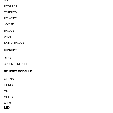
SLIM
REGULAR
TAPERED
RELAXED
LOOSE
BAGGY
WIDE
EXTRA BAGGY
KONZEPT
R.D.D
SUPER STRETCH
BELIEBTE MODELLE
GLENN
CHRIS
MIKE
CLARK
ALEX
LID