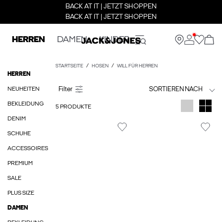
BACK AT IT | JETZT SHOPPEN
BACK AT IT | JETZT SHOPPEN
HERREN
DAMEN
KINDER
STARTSEITE
HOSEN
WILL FÜR HERREN
HERREN
NEUHEITEN
SORTIEREN NACH
BEKLEIDUNG
5 PRODUKTE
DENIM
SCHUHE
ACCESSOIRES
PREMIUM
SALE
PLUS SIZE
DAMEN