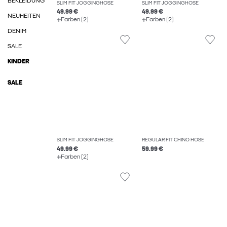
BEKLEIDUNG
SLIM FIT JOGGINGHOSE
SLIM FIT JOGGINGHOSE
49.99 €
49.99 €
NEUHEITEN
Farben (2)
Farben (2)
DENIM
SALE
KINDER
SALE
SLIM FIT JOGGINGHOSE
REGULAR FIT CHINO HOSE
49.99 €
59.99 €
Farben (2)