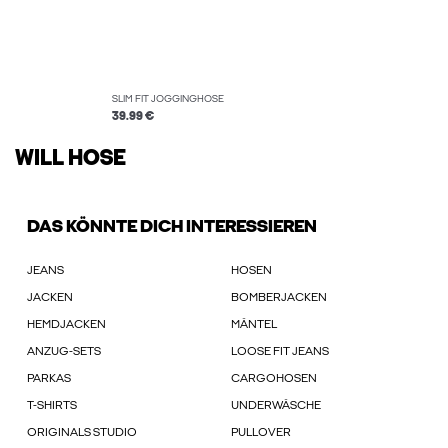
SLIM FIT JOGGINGHOSE
39.99 €
WILL HOSE
DAS KÖNNTE DICH INTERESSIEREN
JEANS
HOSEN
JACKEN
BOMBERJACKEN
HEMDJACKEN
MÄNTEL
ANZUG-SETS
LOOSE FIT JEANS
PARKAS
CARGOHOSEN
T-SHIRTS
UNDERWÄSCHE
ORIGINALS STUDIO
PULLOVER