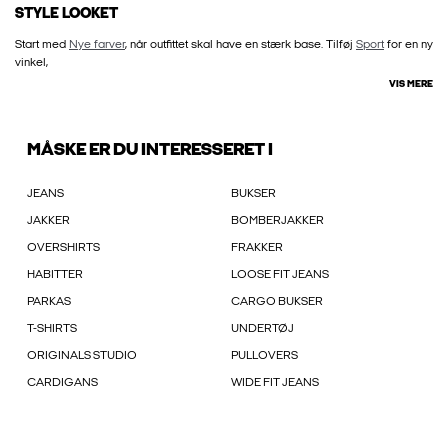
STYLE LOOKET
Start med
Nye farver
, når outfittet skal have en stærk base. Tilføj
Sport
for en ny
vinkel,
VIS MERE
MÅSKE ER DU INTERESSERET I
JEANS
BUKSER
JAKKER
BOMBERJAKKER
OVERSHIRTS
FRAKKER
HABITTER
LOOSE FIT JEANS
PARKAS
CARGO BUKSER
T-SHIRTS
UNDERTØJ
ORIGINALS STUDIO
PULLOVERS
CARDIGANS
WIDE FIT JEANS