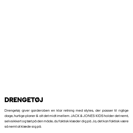
DRENGETØJ
Drengetøj giver garderoben en klar retning med styles, der passer til rigtige
dage, hurtige planer & alt det midt imellem. JACK & JONES KIDS holder det nemt,
selvsikkert og tæt på den måde, du faktisk klæder dig på. Ja, det kan faktisk være
så nemt at klæde sig på.