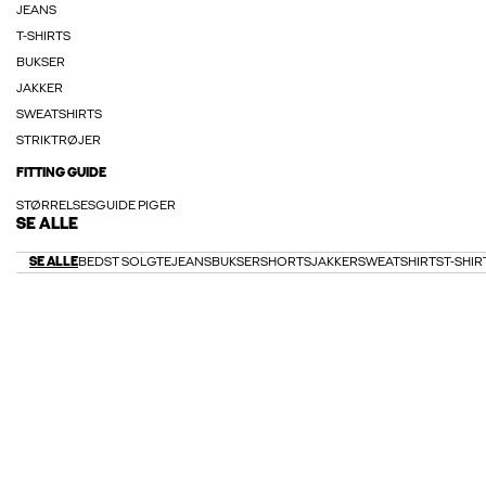
JEANS
T-SHIRTS
BUKSER
JAKKER
SWEATSHIRTS
STRIKTRØJER
FITTING GUIDE
STØRRELSESGUIDE PIGER
SE ALLE
SE ALLE
BEDST SOLGTE
JEANS
BUKSER
SHORTS
JAKKER
SWEATSHIRTS
T-SHIR