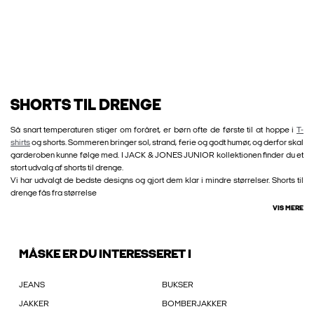
SHORTS TIL DRENGE
Så snart temperaturen stiger om foråret, er børn ofte de første til at hoppe i
T-
shirts
og shorts. Sommeren bringer sol, strand, ferie og godt humør, og derfor skal
garderoben kunne følge med. I JACK & JONES JUNIOR kollektionen finder du et
stort udvalg af shorts til drenge.
Vi har udvalgt de bedste designs og gjort dem klar i mindre størrelser. Shorts til
drenge fås fra størrelse
VIS MERE
MÅSKE ER DU INTERESSERET I
JEANS
BUKSER
JAKKER
BOMBERJAKKER