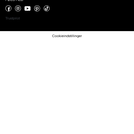
FØLG MED
Trustpilot
Cookieindstillinger