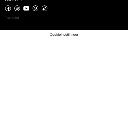
FØLG MED
Trustpilot
Cookieindstillinger