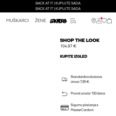
BACK AT IT | KUPUJTE SADA
BACK AT IT | KUPUJTE SADA
MUŠKARCI
ŽENE
DJECA
SHOP THE LOOK
104.97 €
KUPITE IZGLED
Standardna dostava
iznosi 7,95 €.
Povrat unutar 100 dana
Sigurno plaćanje s
MasterCardom