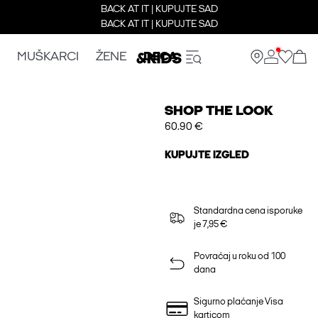
BACK AT IT | KUPUJTE SAD
BACK AT IT | KUPUJTE SAD
MUŠKARCI
ŽENE
DECA
SHOP THE LOOK
60.90 €
KUPUJTE IZGLED
Standardna cena isporuke
je 7,95 €
Povraćaj u roku od 100
dana
Sigurno plaćanje Visa
karticom