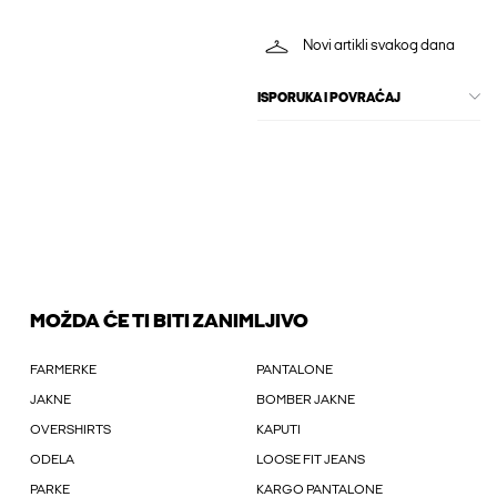
Novi artikli svakog dana
ISPORUKA I POVRAĆAJ
MOŽDA ĆE TI BITI ZANIMLJIVO
FARMERKE
PANTALONE
JAKNE
BOMBER JAKNE
OVERSHIRTS
KAPUTI
ODELA
LOOSE FIT JEANS
PARKE
KARGO PANTALONE