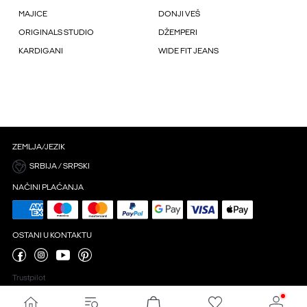
MAJICE
DONJI VEŠ
ORIGINALS STUDIO
DŽEMPERI
KARDIGANI
WIDE FIT JEANS
ZEMLJA/JEZIK
SRBIJA / SRPSKI
NAČINI PLAĆANJA
OSTANI U KONTAKTU
Trustpilot