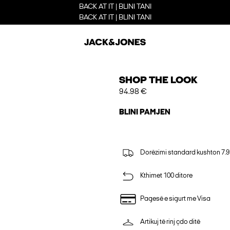
BACK AT IT | BLINI TANI
BACK AT IT | BLINI TANI
SHOP THE LOOK
94.98 €
BLINI PAMJEN
Dorëzimi standard kushton 7.9
Kthimet 100 ditore
Pagesë e sigurt me Visa
Artikuj të rinj çdo ditë