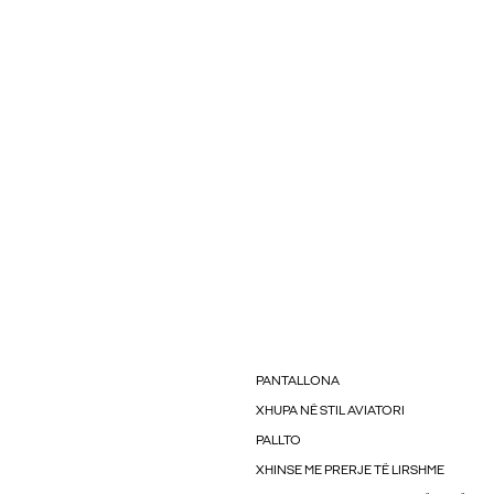
PANTALLONA
XHUPA NË STIL AVIATORI
PALLTO
XHINSE ME PRERJE TË LIRSHME