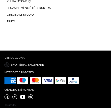
XHUPA ME KAPUÇ
BLUZA ME MËNGË TË SHKURTRA
ORIGINALS STUDIO
TRIKO
VENDI/GJUHA
SHQIPËRIA / SHQIPTARE
METODAT E PAGESËS
QËNDRO NË KONTAKT
Trustpilot