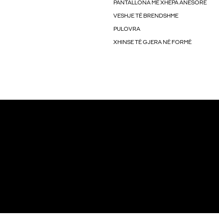
PANTALLONA ME XHEPA ANËSORË
VESHJE TË BRENDSHME
PULOVRA
XHINSE TË GJERA NË FORMË