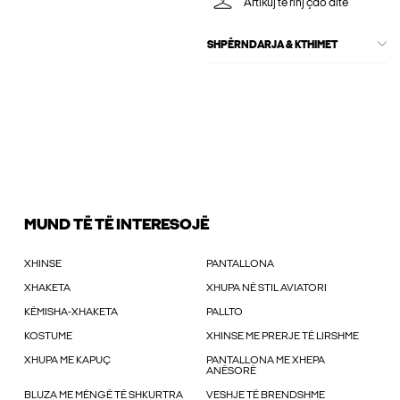
Artikuj të rinj çdo ditë
SHPËRNDARJA & KTHIMET
MUND TË TË INTERESOJË
XHINSE
PANTALLONA
XHAKETA
XHUPA NË STIL AVIATORI
KËMISHA-XHAKETA
PALLTO
KOSTUME
XHINSE ME PRERJE TË LIRSHME
XHUPA ME KAPUÇ
PANTALLONA ME XHEPA
ANËSORË
BLUZA ME MËNGË TË SHKURTRA
VESHJE TË BRENDSHME