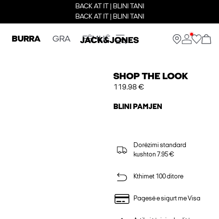
BACK AT IT | BLINI TANI
BACK AT IT | BLINI TANI
BURRA
GRA
FËMIJË
SHOP THE LOOK
119.98 €
BLINI PAMJEN
Dorëzimi standard
kushton 7.95 €
Kthimet 100 ditore
Pagesë e sigurt me Visa